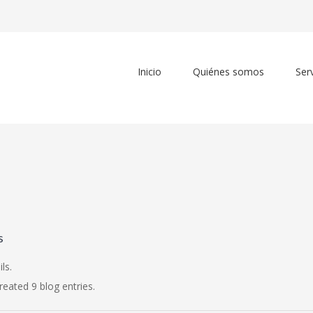
Inicio
Quiénes somos
Ser
s
ls.
eated 9 blog entries.