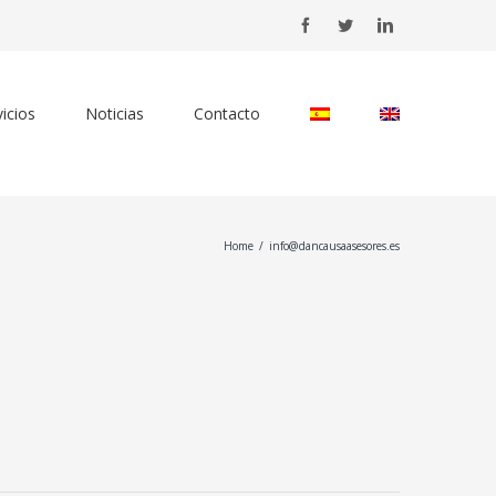
Facebook
Twitter
LinkedIn
vicios
Noticias
Contacto
Home
/
info@dancausaasesores.es