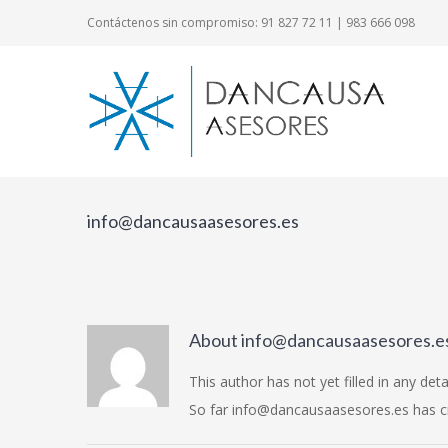
Skip
Contáctenos sin compromiso:
91 827 72 11
|
983 666 098
to
content
info@dancausaasesores.es
About
info@dancausaasesores.e
This author has not yet filled in any detai
So far info@dancausaasesores.es has cr